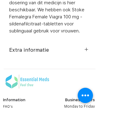
dosering van dit medicijn is hier
beschikbaar. We hebben ook Stoke
Femalegra Female Viagra 100 mg -
sildenafilcitraat-tabletten voor
sublinguaal gebruik voor vrouwen.
Extra informatie
Composition
Sildenafil
Citrate
(100mg)
Dosage Form
Tablets
Information
Business Hours
Monday to Friday
FAQ's
Equivalent
Sildenafil
Viral Care
9:00 AM - 6:00 PM (IST)
brand
Tablets
Erectile Dysfunction
Groups
Generic
Sildenafil
Prescription
Contact us: