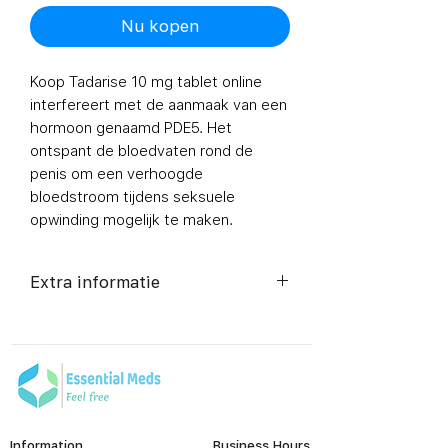
Nu kopen
Koop Tadarise 10 mg tablet online
interfereert met de aanmaak van een
hormoon genaamd PDE5. Het
ontspant de bloedvaten rond de
penis om een verhoogde
bloedstroom tijdens seksuele
opwinding mogelijk te maken.
Extra informatie
Composition
Tadalafil
(10mg)
Dosage Form
Tablets
Information
Business Hours