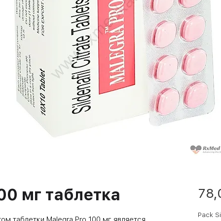
100 мг таблетка
78,
Pack S
том
таблетки Malegra Pro 100 мг
является