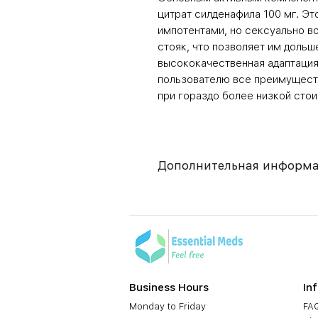
цитрат силденафила 100 мг. Э
импотентами, но сексуально в
стояк, что позволяет им дольш
высококачественная адаптация 
пользователю все преимуществ
при гораздо более низкой сто
Дополнительная информ
Composition
Dosage Form
Equivalent brand
Business Hours
In
Generic Name
Monday to Friday
FAQ