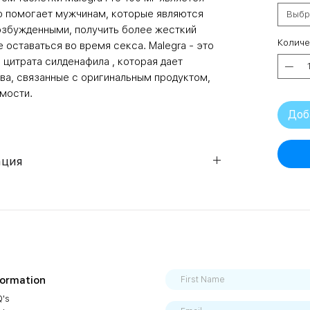
то помогает мужчинам, которые являются
Выбр
озбужденными, получить более жесткий
Количе
е оставаться во время секса. Malegra - это
цитрата силденафила , которая дает
а, связанные с оригинальным продуктом,
имости.
Доб
ация
Sildenafil Citrate (100mg)
Sublingual Tablets
Sildenafil Tablets
formation
Sildenafil Citrate
's