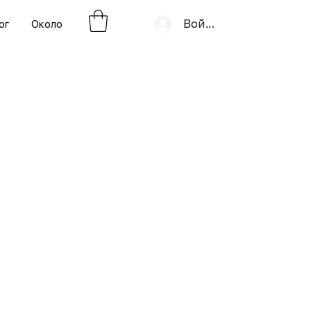
Войти
ог
Около