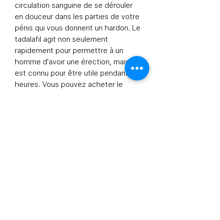
circulation sanguine de se dérouler
en douceur dans les parties de votre
pénis qui vous donnent un hardon. Le
tadalafil agit non seulement
rapidement pour permettre à un
homme d'avoir une érection, mais il
est connu pour être utile pendant 36
heures. Vous pouvez acheter le
dosage de tadalafil dans les pilules
de pharmacie en ligne.
Information additionnelle
Ingrédient actif (nom générique):
Tadalafil
Indication:
Dysérection
Fabricant:
Centurion Laboratories Pvt. Ltd.
Information
Business Hours